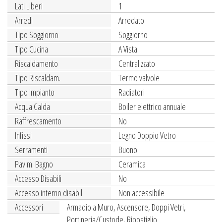
Lati Liberi
1
Arredi
Arredato
Tipo Soggiorno
Soggiorno
Tipo Cucina
A Vista
Riscaldamento
Centralizzato
Tipo Riscaldam.
Termo valvole
Tipo Impianto
Radiatori
Acqua Calda
Boiler elettrico annuale
Raffrescamento
No
Infissi
Legno Doppio Vetro
Serramenti
Buono
Pavim. Bagno
Ceramica
Accesso Disabili
No
Accesso interno disabili
Non accessibile
Accessori
Armadio a Muro, Ascensore, Doppi Vetri,
Portineria/Custode, Ripostiglio