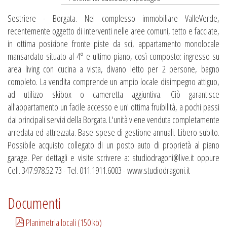
Sestriere - Borgata. Nel complesso immobiliare ValleVerde,
recentemente oggetto di interventi nelle aree comuni, tetto e facciate,
in ottima posizione fronte piste da sci, appartamento monolocale
mansardato situato al 4° e ultimo piano, così composto: ingresso su
area living con cucina a vista, divano letto per 2 persone, bagno
completo. La vendita comprende un ampio locale disimpegno attiguo,
ad utilizzo skibox o cameretta aggiuntiva. Ciò garantisce
all'appartamento un facile accesso e un' ottima fruibilità, a pochi passi
dai principali servizi della Borgata. L'unità viene venduta completamente
arredata ed attrezzata. Base spese di gestione annuali. Libero subito.
Possibile acquisto collegato di un posto auto di proprietà al piano
garage. Per dettagli e visite scrivere a: studiodragoni@live.it oppure
Cell. 347.978.52.73 - Tel. 011.1911.6003 - www.studiodragoni.it
Documenti
Planimetria locali (150 kb)