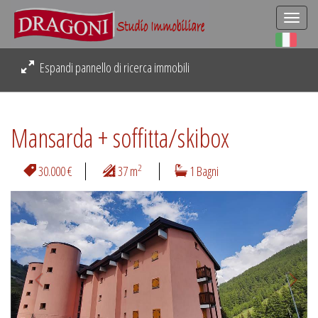
Togg
navi
Espandi pannello di ricerca immobili
Mansarda + soffitta/skibox
2
30.000 €
37 m
1 Bagni
Previous
Next