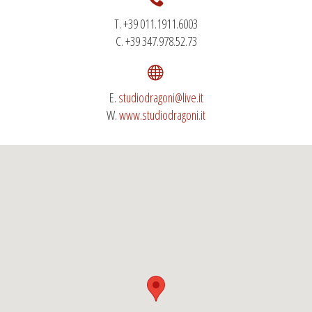
T. +39 011.1911.6003
C. +39 347.978.52.73
E.
studiodragoni@live.it
W.
www.studiodragoni.it