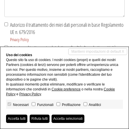
richiesta
*
Autorizzo il trattamento dei miei dati personali in base Regolamento
UE n. 679/2016
Privacy Policy
Autorizzo al trattamento dei dati per finalità di marketing, attività
Mantieni impostazioni di default X
promozionali, offerte commerciali ed indagini di mercato.
Uso dei cookies
Questo sito fa uso di cookies. I nostri cookies (propri) e quelli dei nostri
Partners (cookies di terzi) servono per poterti offrire un'esperienza unica
Invia
con noi. Per questo motivo, insieme ai nostri partners, raccogliamo e
processiamo informazioni non sensibili (come l'identificatore del tuo
dispositivo o le pagine che visiti).
In qualsiasi momento potrai eliminare, modificare o verificare le
informazioni che condividi in
Cookie preference
o nella nostra
Cookie
Policy
e
Privacy Policy
.
DRAGONI - Studio Immobiliare - P.IVA 09608670015 -
Privacy Policy
-
Revoca consensi
-
Powered by
Miogest.com
Necessari
Funzionali
Profilazione
Analitici
Accetta tutti
Rifiuta tutti
Accetta selezionati